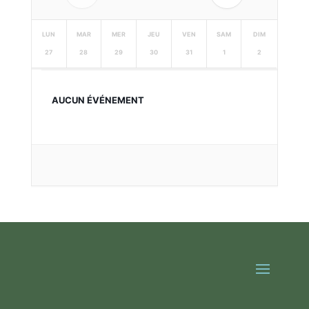
LUN
MAR
MER
JEU
VEN
SAM
DIM
27
28
29
30
31
1
2
AUCUN ÉVÉNEMENT