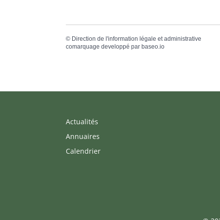
©
Direction de l'information légale et administrative
comarquage developpé par
baseo.io
Actualités
Annuaires
Calendrier