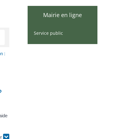
Mairie en ligne
Service public
n :
?
aide
er