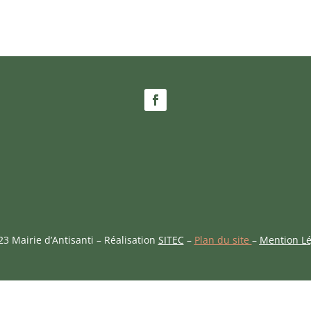
3 Mairie d’Antisanti – Réalisation
SITEC
–
Plan du site
–
Mention Lé