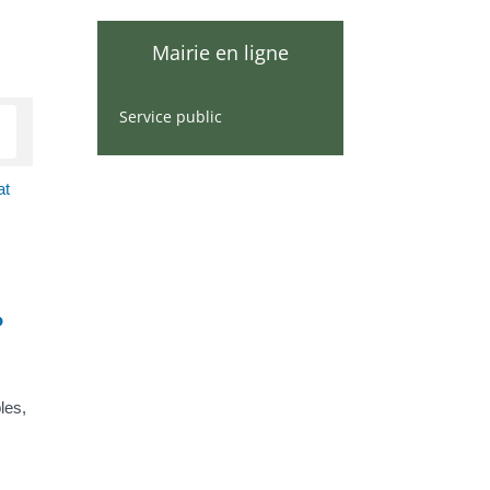
Mairie en ligne
Service public
at
?
les,