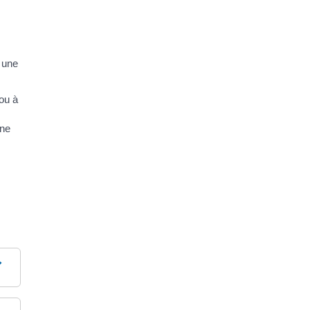
 une
 ou à
ine