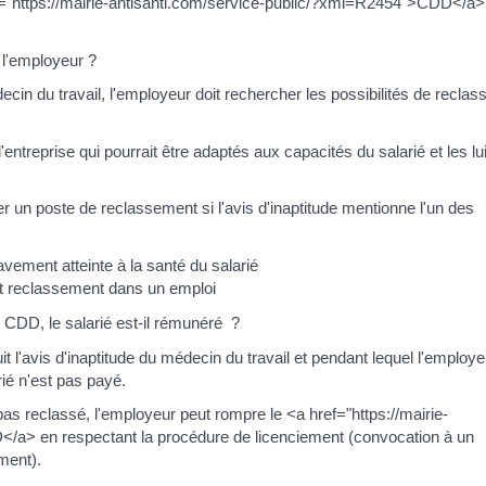
ef="https://mairie-antisanti.com/service-public/?xml=R2454">CDD</a>
 l'employeur ?
ecin du travail, l'employeur doit rechercher les possibilités de reclass
l'entreprise qui pourrait être adaptés aux capacités du salarié et les lu
r un poste de reclassement si l'avis d'inaptitude mentionne l'un des
avement atteinte à la santé du salarié
out reclassement dans un emploi
 CDD, le salarié est-il rémunéré ?
l'avis d'inaptitude du médecin du travail et pendant lequel l'employe
ié n'est pas payé.
st pas reclassé, l'employeur peut rompre le <a href="https://mairie-
/a> en respectant la procédure de licenciement (convocation à un
ement).