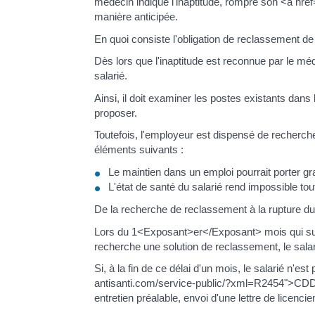
médecin indique l'inaptitude, rompre son <a hr
manière anticipée.
En quoi consiste l'obligation de reclassement de
Dès lors que l'inaptitude est reconnue par le méd
salarié.
Ainsi, il doit examiner les postes existants dans 
proposer.
Toutefois, l'employeur est dispensé de recherche
éléments suivants :
Le maintien dans un emploi pourrait porter gr
L'état de santé du salarié rend impossible t
De la recherche de reclassement à la rupture du
Lors du 1<Exposant>er</Exposant> mois qui suit 
recherche une solution de reclassement, le salar
Si, à la fin de ce délai d'un mois, le salarié n'e
antisanti.com/service-public/?xml=R2454">CDD<
entretien préalable, envoi d'une lettre de licenci