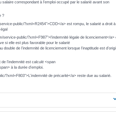
 salaire correspondant à l'emploi occupé par le salarié avant son
e ?
m/service-public/?xml=R2454">CDD</a> est rompu, le salarié a droit à
 égal
com/service-public/?xml=F987">l'indemnité légale de licenciement</a>
e si elle est plus favorable pour le salarié
uble de l'indemnité de licenciement lorsque l'inaptitude est d'orig
t de l'indemnité est calculé <span
pan> à la durée d'emploi.
blic/?xml=F803">L'indemnité de précarité</a> reste due au salarié.