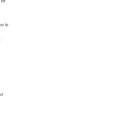
 de
er le
i
ur