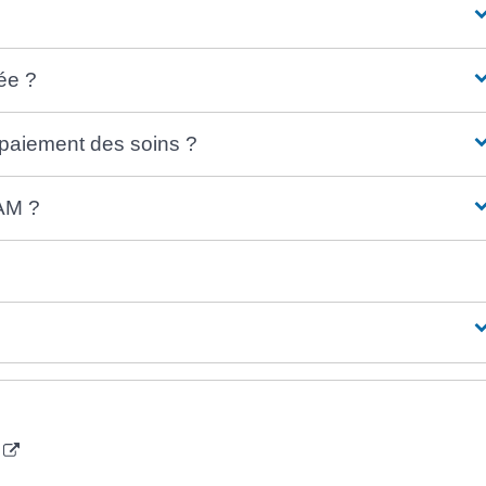
ée ?
paiement des soins ?
EAM ?
e