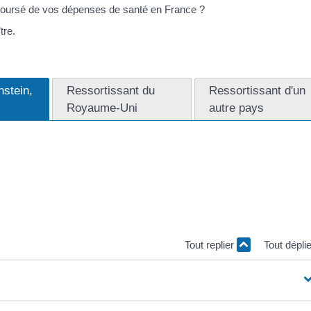
boursé de vos dépenses de santé en France ?
tre.
nstein,
Ressortissant du
Ressortissant d'un
Royaume-Uni
autre pays
ance en tant que <span class="miseenevidence">ressortissant assuré
om/service-public/?xml=R42218">l'Espace économique européen</a>
arte européenne d'assurance maladie (CEAM). Celle-ci permet de
n France en accédant plus facilement au système de santé français. 
ence">avant tout départ pour la France</span>, vous devez en faire l
e maladie.
Tout replier
Tout dépli