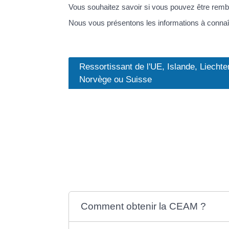
Vous souhaitez savoir si vous pouvez être rem
Nous vous présentons les informations à connaî
Ressortissant de l'UE, Islande, Liechte
Norvège ou Suisse
Vous souhaitez effectuer un court séjour en Fr
</span>de <a href="https://mairie-antisanti.c
(EEE) ou de Suisse ? Vous devez détenir une c
bénéficier de la prise en charge de vos soins e
obtenir cette carte, et <span class="miseenevid
demande auprès de votre organisme d'assuranc
Comment obtenir la CEAM ?