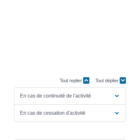
Durant la procédure de <a href="https://mairie-
antisanti.com/service-public/?
xml=F22311">sauvegarde</a>, l'employeur et
l'administrateur judiciaire proposent un plan de
sauvegarde.
Ce plan peut prévoir le licenciement pour motif
économique d'un ou plusieurs salariés de l'entreprise.
Les conditions de validité de chaque licenciement
varient selon que le plan de sauvegarde prévoit une
cessation de l'activité professionnelle ou non.
Tout replier
Tout déplier
En cas de continuité de l'activité
En cas de cessation d'activité