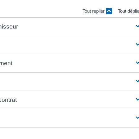
Tout replier
Tout dépli
nisseur
ement
ontrat