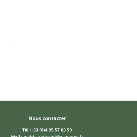
Nous contacter
Tél :
+33 (0)4 95 57 03 59
Mail
:
mairie.antisanti@wanadoo.fr