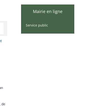
Mairie en ligne
Service public
et
an
, de