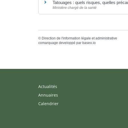
Tatouages : quels risques, quelles préca
Ministère chargé de la santé
©
Direction de l'information légale et administrative
comarquage developpé par
baseo.io
Actualités
Annuaires
Calendrier