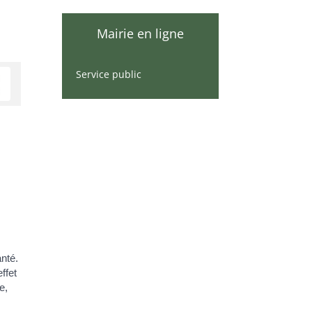
Mairie en ligne
Service public
anté.
ffet
e,