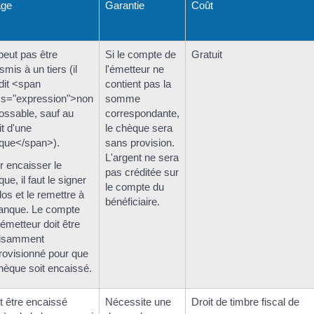
age
Garantie
Coût
peut pas être
Si le compte de
Gratuit
smis à un tiers (il
l'émetteur ne
 dit <span
contient pas la
ss="expression">non
somme
ossable, sauf au
correspondante,
it d'une
le chèque sera
que</span>).
sans provision.
L'argent ne sera
r encaisser le
pas créditée sur
ue, il faut le signer
le compte du
os et le remettre à
bénéficiaire.
banque. Le compte
’émetteur doit être
fisamment
rovisionné pour que
chèque soit encaissé.
t être encaissé
Nécessite une
Droit de timbre fiscal de