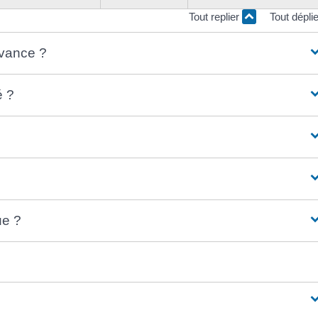
Tout replier
Tout dépli
avance ?
é ?
ue ?