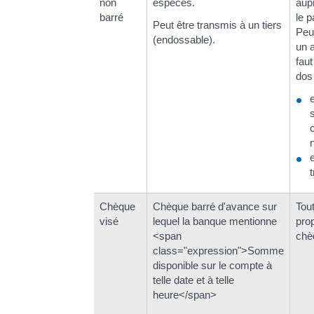
non
espèces.
aup
barré
le 
Peut être transmis à un tiers
Peu
(endossable).
un a
faut
dos
Chèque
Chèque barré d'avance sur
Tou
visé
lequel la banque mentionne
pro
<span
chè
class="expression">Somme
disponible sur le compte à
telle date et à telle
heure</span>