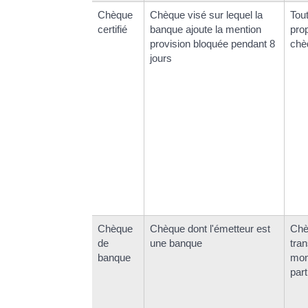
Chèque
Chèque visé sur lequel la
Tou
certifié
banque ajoute la mention
pro
provision bloquée pendant 8
chè
jours
Chèque
Chèque dont l'émetteur est
Chè
de
une banque
tra
banque
mon
part