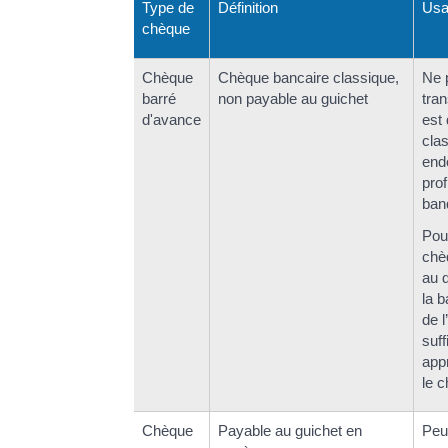
Type de
Définition
Us
chèque
Chèque
Chèque bancaire classique,
Ne 
barré
non payable au guichet
tran
d'avance
est
cla
end
prof
ban
Pou
chèq
au d
la 
de l
suf
app
le 
Chèque
Payable au guichet en
Peu