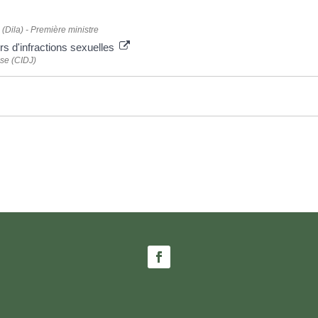
 (Dila) - Première ministre
urs d'infractions sexuelles
sse (CIDJ)