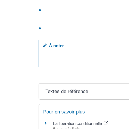
La personne condamnée peut être inscrite dans u
Elle est inscrite au <a href="https://mairie-
condamnée pour infractions sexuelles (viol, at
permet le suivi et la localisation des person
Elle est inscrite au <a href="https://mairie-a
condamnée pour actes de terrorisme.
À noter
la victime peut <a href="https://mairie-antis
victimes</a> pour être tenue au courant lors
Textes de référence
Pour en savoir plus
La libération conditionnelle
Barreau de Paris