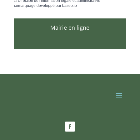
©
Direction de l'information légale et administrative
comarquage developpé par
baseo.io
Mairie en ligne