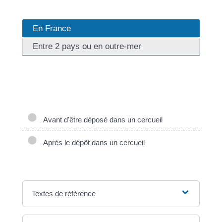
En France
Entre 2 pays ou en outre-mer
Les règles à suivre pour le transport d'un défunt
diffèrent selon que son corps est transporté avant ou
après qu'il a été déposé dans un cercueil.
Avant d'être déposé dans un cercueil
Après le dépôt dans un cercueil
Textes de référence