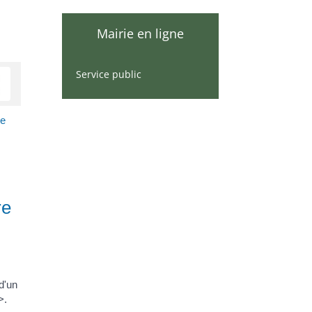
Mairie en ligne
Service public
le
re
d'un
>.