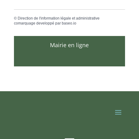
©
Direction de l'information légale et administrative
comarquage developpé par
baseo.io
Mairie en ligne